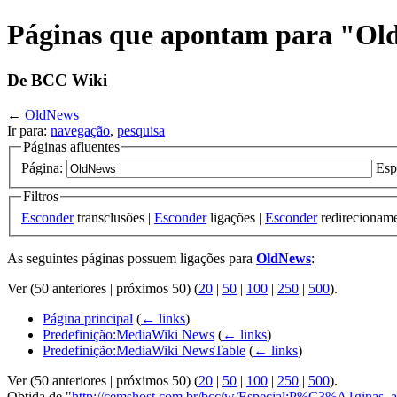
Páginas que apontam para "O
De BCC Wiki
←
OldNews
Ir para:
navegação
,
pesquisa
Páginas afluentes
Página:
Esp
Filtros
Esconder
transclusões |
Esconder
ligações |
Esconder
redirecionam
As seguintes páginas possuem ligações para
OldNews
:
Ver (50 anteriores | próximos 50) (
20
|
50
|
100
|
250
|
500
).
Página principal
(
← links
)
Predefinição:MediaWiki News
(
← links
)
Predefinição:MediaWiki NewsTable
(
← links
)
Ver (50 anteriores | próximos 50) (
20
|
50
|
100
|
250
|
500
).
Obtida de "
http://cemshost.com.br/bcc/w/Especial:P%C3%A1ginas_