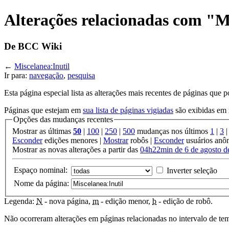
Alterações relacionadas com "M
De BCC Wiki
←
Miscelanea:Inutil
Ir para:
navegação
,
pesquisa
Esta página especial lista as alterações mais recentes de páginas que
Páginas que estejam em
sua lista de páginas vigiadas
são exibidas em
Opções das mudanças recentes
Mostrar as últimas
50
|
100
|
250
|
500
mudanças nos últimos
1
|
3
Esconder
edições menores |
Mostrar
robôs |
Esconder
usuários anô
Mostrar as novas alterações a partir das
04h22min de 6 de agosto d
Espaço nominal:
Inverter seleção
Nome da página:
Legenda:
N
- nova página,
m
- edição menor,
b
- edição de robô.
Não ocorreram alterações em páginas relacionadas no intervalo de te