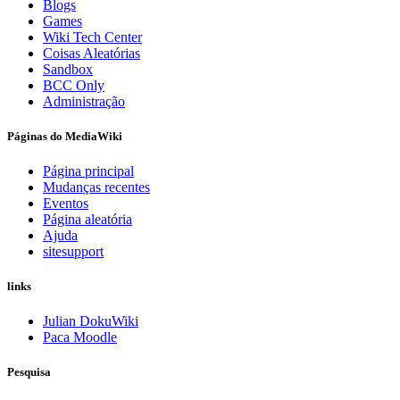
Blogs
Games
Wiki Tech Center
Coisas Aleatórias
Sandbox
BCC Only
Administração
Páginas do MediaWiki
Página principal
Mudanças recentes
Eventos
Página aleatória
Ajuda
sitesupport
links
Julian DokuWiki
Paca Moodle
Pesquisa