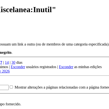
iscelanea:Inutil"
 possuam um link a outra (ou de membros de uma categoria especificada)
negrito
.
|
7
|
14
|
30
dias
nimos |
Esconder
usuários registrados |
Esconder
as minhas edições
e 2026
Mostrar alterações a páginas relacionadas com a página forne
mpo fornecido.