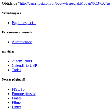
Obtida de "
http://cemshost.com.br/bcc/w/Especial:Mudan%C3%A7as_r
Visualizações
Página especial
Ferramentas pessoais
Autenticar-se
matérias
2º sem. 2009
Calendário USP
Todas
Nossas páginas!!
FISL 10
Fortune (frases)
Frases
Filmes
Linux