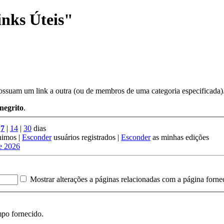
inks Úteis"
 possuam um link a outra (ou de membros de uma categoria especificada)
negrito
.
|
7
|
14
|
30
dias
nimos |
Esconder
usuários registrados |
Esconder
as minhas edições
e 2026
Mostrar alterações a páginas relacionadas com a página forne
mpo fornecido.