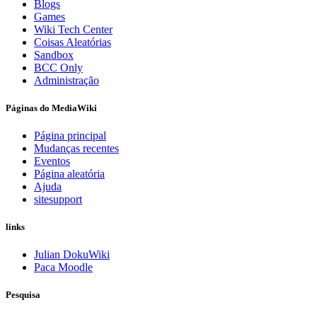
Blogs
Games
Wiki Tech Center
Coisas Aleatórias
Sandbox
BCC Only
Administração
Páginas do MediaWiki
Página principal
Mudanças recentes
Eventos
Página aleatória
Ajuda
sitesupport
links
Julian DokuWiki
Paca Moodle
Pesquisa