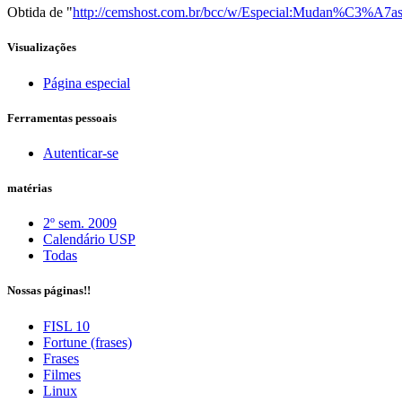
Obtida de "
http://cemshost.com.br/bcc/w/Especial:Mudan%C3%A7a
Visualizações
Página especial
Ferramentas pessoais
Autenticar-se
matérias
2º sem. 2009
Calendário USP
Todas
Nossas páginas!!
FISL 10
Fortune (frases)
Frases
Filmes
Linux