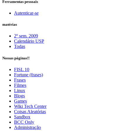
Ferramentas pessoais
Autenticar-se
matérias
2º sem. 2009
Calendário USP
Todas
Nossas páginas!!
FISL 10
Fortune (frases)
Frases
Filmes
Linux
Blogs
Games
Wiki Tech Center
Coisas Aleatórias
Sandbox
BCC Only
Administração