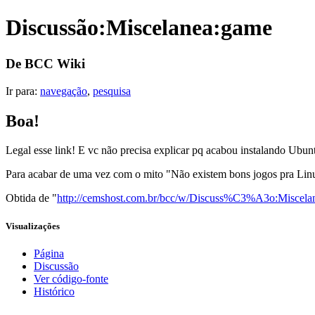
Discussão:Miscelanea:game
De BCC Wiki
Ir para:
navegação
,
pesquisa
Boa!
Legal esse link! E vc não precisa explicar pq acabou instalando Ubun
Para acabar de uma vez com o mito "Não existem bons jogos pra Lin
Obtida de "
http://cemshost.com.br/bcc/w/Discuss%C3%A3o:Miscela
Visualizações
Página
Discussão
Ver código-fonte
Histórico