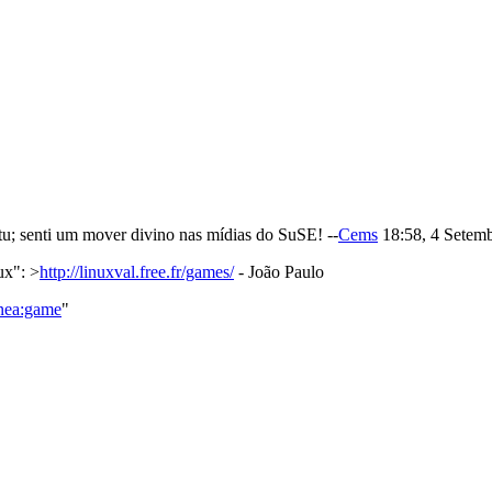
tu; senti um mover divino nas mídias do SuSE! --
Cems
18:58, 4 Setem
ux": >
http://linuxval.free.fr/games/
- João Paulo
nea:game
"