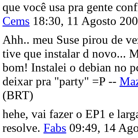
que você usa pra gente confi
Cems
18:30, 11 Agosto 20
Ahh.. meu Suse pirou de vez
tive que instalar d novo...
bom! Instalei o debian no pc
deixar pra "party" =P --
Maz
(BRT)
hehe, vai fazer o EP1 e larga
resolve.
Fabs
09:49, 14 Ago