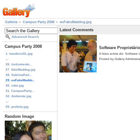
Galleria
Campus Party 2008
euFabsMaddog.jpg
Latest Comments
Advanced Search
Campus Party 2008
Software Proprietári
1. bandeiraSL.jpg
A faixa acima diz: Software L
...
Posted by Gallery Administr
26. instrumento...
27. fabsMaddog.jpg
28. SabrinaParl...
29. euFabsMaddo...
30. robo.jpg
31. CampusParty...
32. Ambiente.jpg
...
55. prefeito.jpg
Random Image